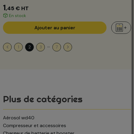
1
,45 €
HT
En stock
Ajouter au panier
…
1
2
3
7
Plus de catégories
aérosol wd40
compresseur et accessoires
chargeur de batterie et booster