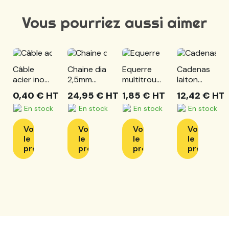
Vous pourriez aussi aimer
Câble
Chaine dia
Equerre
Cadenas
acier inox
2,5mm
multitrou
laiton
7x7 dia 1,5
maille
80x80x80x2,5
60mm - 3
0,40 €
HT
24,95 €
HT
1,85 €
HT
12,42 €
HT
- le mètre
longue
- l'unité
clefs
En stock
En stock
En stock
En stock
zinguée -
cube de
Voir
Voir
Voir
Voir
25m
le
le
le
le
produit
produit
produit
produit