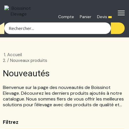
Devis
Compte
Panier
Accueil
Nouveaux produits
nouveautés
Bienvenue sur la page des nouveautés de Boissinot
Elevage. Découvrez les derniers produits ajoutés à notre
catalogue. Nous sommes fiers de vous offrir les meilleures
solutions pour l'élevage avec des produits de qualité et
innovants pour répondre à tous vos besoins. Parcourez
notre sélection et trouvez ce qu'il vous faut pour
Filtrez
améliorer votre activité.