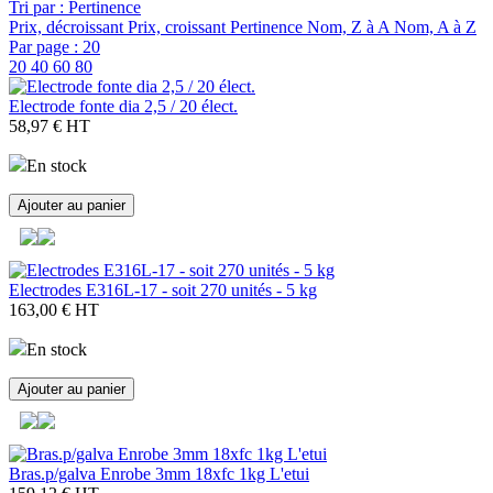
Tri par : Pertinence
Prix, décroissant
Prix, croissant
Pertinence
Nom, Z à A
Nom, A à Z
Par page : 20
20
40
60
80
Electrode fonte dia 2,5 / 20 élect.
58,97 €
HT
En stock
Ajouter au panier
Electrodes E316L-17 - soit 270 unités - 5 kg
163,00 €
HT
En stock
Ajouter au panier
Bras.p/galva Enrobe 3mm 18xfc 1kg L'etui