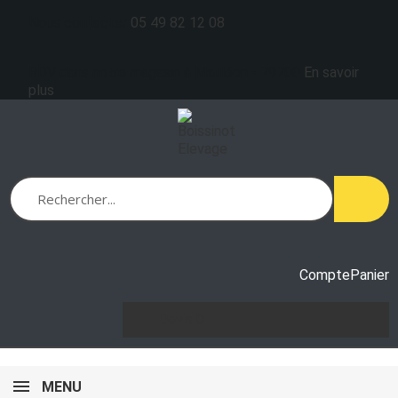
Nous contacter
05 49 82 12 08
RDV dans notre magasin à Mauléon - 79700
En savoir
plus
Compte
Panier
Devis
0
MENU