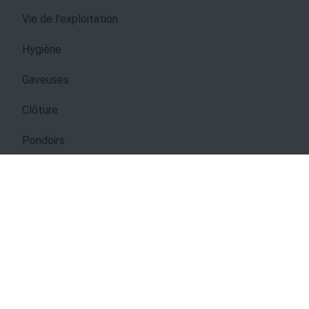
Vie de l'exploitation
Hygiène
Gaveuses
Clôture
Pondoirs