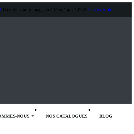
8
RDV dans notre magasin à Mauléon - 79700
En savoir plus
SOMMES-NOUS
NOS CATALOGUES
BLOG