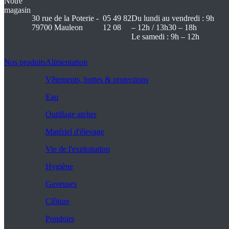
Notre
magasin
30 rue de la Poterie -
05 49 82
Du lundi au vendredi : 9h
79700 Mauleon
12 08
– 12h / 13h30 – 18h
Le samedi : 9h – 12h
Nos produits
Alimentation
Vêtements, bottes & protections
Eau
Outillage atelier
Matériel d'élevage
Vie de l'exploitation
Hygiène
Gaveuses
Clôture
Pondoirs