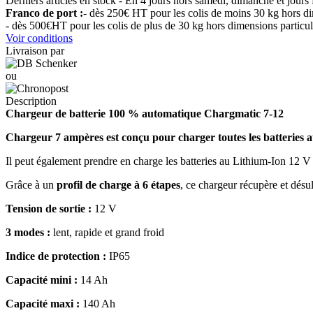
Derniers articles en stock - En 4 jours hors samedi, dimanche et jours 
Franco de port :
- dès 250€ HT pour les colis de moins 30 kg hors di
- dès 500€HT pour les colis de plus de 30 kg hors dimensions particul
Voir conditions
Livraison par
ou
Description
Chargeur de batterie 100 % automatique Chargmatic 7-12
Chargeur 7 ampères est conçu pour charger toutes les batteries 
Il peut également prendre en charge les
batteries au Lithium-Ion 12 V
Grâce à un
profil de charge à 6 étapes
, ce chargeur récupère et désul
Tension de sortie :
12 V
3 modes :
lent, rapide et grand froid
Indice de protection :
IP65
Capacité mini :
14 Ah
Capacité maxi :
140 Ah