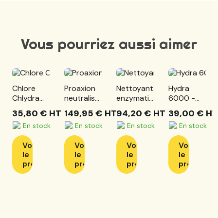
Vous pourriez aussi aimer
Chlore
Proaxion
Nettoyant
Hydra
Chlydra
neutralisant
enzymatique
6000 -
EP - 24 kg
- le bidon
moussant
24 Kg
35,80 €
HT
149,95 €
HT
94,20 €
HT
39,00 €
HT
de 5l
Hydrazym
En stock
En stock
En stock
En stock
- 20 L
Voir
Voir
Voir
Voir
le
le
le
le
produit
produit
produit
produit