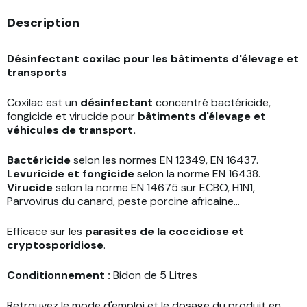
Description
Désinfectant coxilac pour les bâtiments d'élevage et
transports
Coxilac est un
désinfectant
concentré bactéricide,
fongicide et virucide pour
bâtiments d'élevage et
véhicules de transport.
Bactéricide
selon les normes EN 12349, EN 16437.
Levuricide et fongicide
selon la norme EN 16438.
Virucide
selon la norme EN 14675 sur ECBO, H1N1,
Parvovirus du canard, peste porcine africaine...
Efficace sur les
parasites de la coccidiose et
cryptosporidiose
.
Conditionnement :
Bidon de 5 Litres
Retrouvez le mode d'emploi et le dosage du produit en