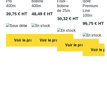
Pro
bobine
Fisol -
isolé
400m
400m
bobine
Premium
de 25m
Line
39,75 €
HT
48,49 €
HT
100m
30,32 €
HT
96,75 €
HT
Sous délai
En stock
En stock
En stock
Voir le produit
Voir le produit
Voir le produit
Voir le p
Fil Extrableu