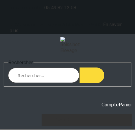
Nous contacter
05 49 82 12 08
RDV dans notre magasin à Mauléon - 79700
En savoir
plus
Rechercher
Compte
Panier
Devis
0