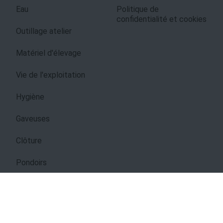
Eau
Politique de
confidentialité et cookies
Outillage atelier
Matériel d'élevage
Vie de l'exploitation
Hygiène
Gaveuses
Clôture
Pondoirs