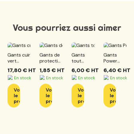
Vous pourriez aussi aimer
Gants cuir
Gants de
Gants
Gants
vert
protection
tout
Power
travaux
nylon
enduit
Grab
17,80 €
HT
1,85 €
HT
6,00 €
HT
6,40 €
HT
extérieurs
sans
nitrile/jersey
thermo
En stock
En stock
En stock
En stock
couture -
jaune
gris
Voir
Voir
Voir
Voir
le
le
le
le
produit
produit
produit
produit