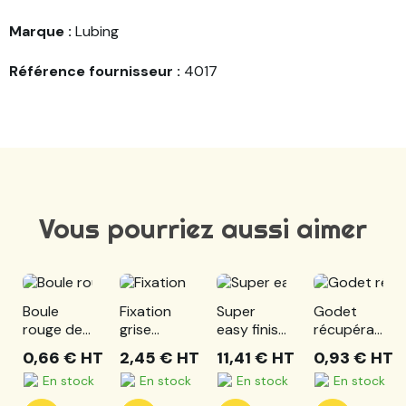
Marque :
Lubing
Référence fournisseur :
4017
Vous pourriez aussi aimer
Boule
Fixation
Super
Godet
rouge de
grise
easy finish
récupérateur
niveau
coupelle
petit
standard
0,66 €
HT
2,45 €
HT
11,41 €
HT
0,93 €
HT
d'eau dia
avec joint
modèle
En stock
En stock
En stock
En stock
8
pour
dindes