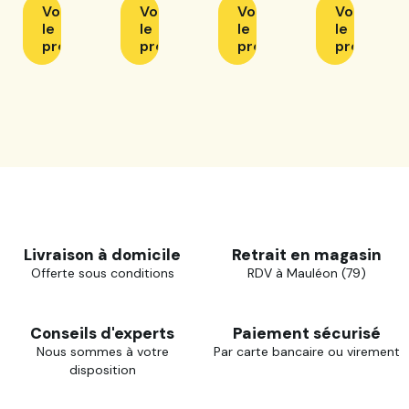
Voir
Voir
Voir
Voir
(copie)
le
le
le
le
produit
produit
produit
produit
Livraison à domicile
Retrait en magasin
Offerte sous conditions
RDV à Mauléon (79)
Conseils d'experts
Paiement sécurisé
Nous sommes à votre
Par carte bancaire ou virement
disposition