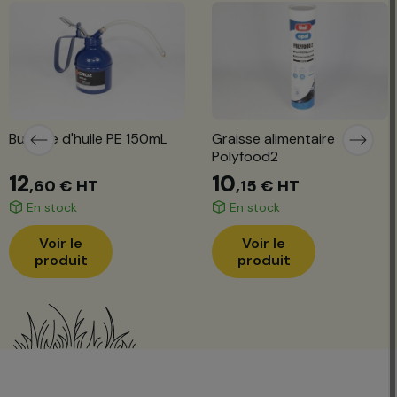
Burette d'huile PE 150mL
Graisse alimentaire
Polyfood2
12
10
,60 €
HT
,15 €
HT
En stock
En stock
Voir le
Voir le
produit
produit