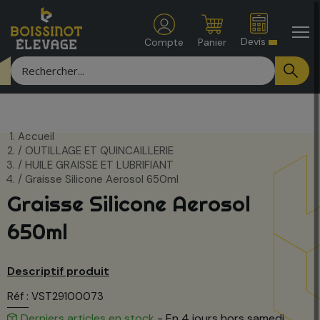
Devis
Compte
Panier
Accueil
OUTILLAGE ET QUINCAILLERIE
HUILE GRAISSE ET LUBRIFIANT
Graisse Silicone Aerosol 650ml
Graisse Silicone Aerosol
650ml
Descriptif produit
Réf : VST29100073
Derniers articles en stock
- En 4 jours hors samedi,