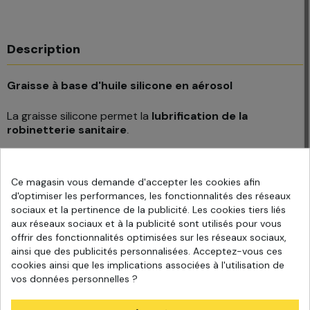
Description
Graisse à base d
'huile silicone en aérosol
La graisse silicone permet la
lubrification de la
robinetterie sanitaire
.
Elle est compatible avec les
raccords utilisés en eau
potable
et
protège les installations du calcaire
.
Ce magasin vous demande d'accepter les cookies afin
d'optimiser les performances, les fonctionnalités des réseaux
Elle se présente sous la
forme d'une pâte translucide
.
sociaux et la pertinence de la publicité. Les cookies tiers liés
aux réseaux sociaux et à la publicité sont utilisés pour vous
La graisse est résistante à la plupart des produits
offrir des fonctionnalités optimisées sur les réseaux sociaux,
chimiques exceptés les solvants type White Spirit.
ainsi que des publicités personnalisées. Acceptez-vous ces
cookies ainsi que les implications associées à l'utilisation de
vos données personnelles ?
Avant l'application, assurez-vous que le matériel à lubrifier
soit propre, sec et dégraissé.