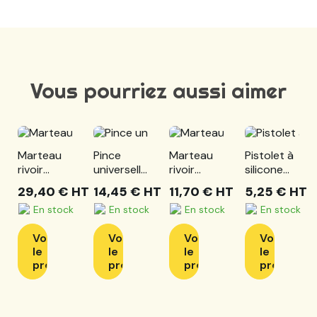
Vous pourriez aussi aimer
Marteau
Pince
Marteau
Pistolet à
rivoir
universelle
rivoir
silicone
manche
à
manche
simple
29,40 €
HT
14,45 €
HT
11,70 €
HT
5,25 €
HT
Hickory,
poignées
tri-
pour
En stock
En stock
En stock
En stock
1,5 kg
bi-
matière,
cartouche
composants,
250 g
310ml
Voir
Voir
Voir
Voir
L.165 mm
le
le
le
le
produit
produit
produit
produit