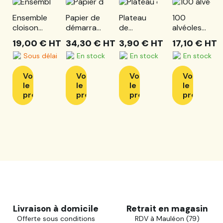
Ensemble
Papier de
Plateau
100
cloison
démarrage
de
alvéoles
migration
crêpé 40
démarrage
kiwi PP
19,00 €
HT
34,30 €
HT
3,90 €
HT
17,10 €
HT
600x400
grs 80 cm
volaille
50x30
Sous délai
En stock
En stock
En stock
+ clips
x 300 ml
40cm
vert
complet
Voir
Voir
Voir
Voir
le
le
le
le
produit
produit
produit
produit
Livraison à domicile
Retrait en magasin
Offerte sous conditions
RDV à Mauléon (79)