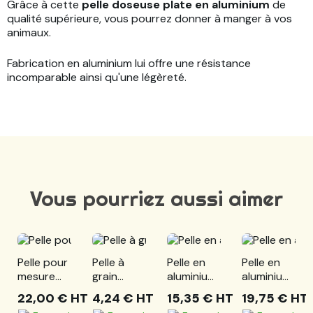
Grâce à cette
pelle doseuse plate en aluminium
de
qualité supérieure, vous pourrez donner à manger à vos
animaux.
Fabrication en aluminium lui offre une résistance
incomparable ainsi qu'une légèreté.
Vous pourriez aussi aimer
Pelle pour
Pelle à
Pelle en
Pelle en
mesure
grain
aluminium
aluminium
d'aliments
plastique
plate
plate
22,00 €
HT
4,24 €
HT
15,35 €
HT
19,75 €
HT
moyen
moyen