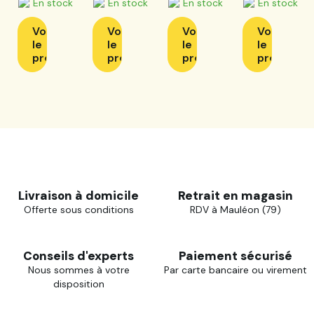
En stock
En stock
En stock
En stock
modèle 1,6
modèle
kg
2,5 kg
Voir
Voir
Voir
Voir
le
le
le
le
produit
produit
produit
produit
Livraison à domicile
Retrait en magasin
Offerte sous conditions
RDV à Mauléon (79)
Conseils d'experts
Paiement sécurisé
Nous sommes à votre
Par carte bancaire ou virement
disposition