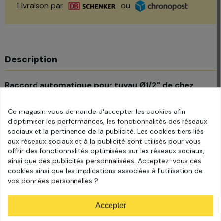
Livraison par
ou
Description
Raccord automatique pour tuyau Ø1/2" de chez
CLABER
Ce magasin vous demande d'accepter les cookies afin
Ce raccord Quick-Click
permet de relier le tuyau
d'optimiser les performances, les fonctionnalités des réseaux
d'arrosage Ø1/2" (12 mm) au nez de robinet
.
sociaux et la pertinence de la publicité. Les cookies tiers liés
aux réseaux sociaux et à la publicité sont utilisés pour vous
Conçu dans des
matériaux inoxydables
, il résiste aux
offrir des fonctionnalités optimisées sur les réseaux sociaux,
chocs, aux effets du temps et du soleil et est équipé d'un
ainsi que des publicités personnalisées. Acceptez-vous ces
ressort interne breveté par la marque
reconnu pour sa
cookies ainsi que les implications associées à l'utilisation de
durabilité
.
vos données personnelles ?
Il résiste très bien à la pression et
peut supporter
Accepter
jusqu'à 40 bar
.