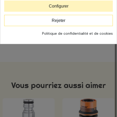
Système d'accrochage entrée :
Quick-Click System
Configurer
Diamètre du tube :
Ø1/2" - 12-15 mm
Rejeter
Dimensions (L x H x P en mm) :
Ø35,5 x 58 x Ø35,5
Politique de confidentialité et de cookies
Regarder la vidéo de démonstration
Vous pourriez aussi aimer