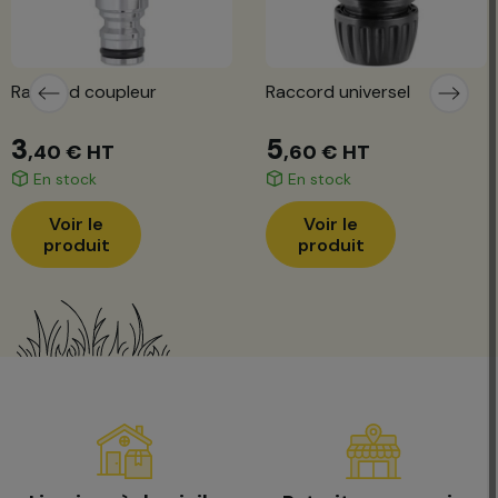
Raccord coupleur
Raccord universel
3
5
,40 €
HT
,60 €
HT
En stock
En stock
Voir le
Voir le
produit
produit