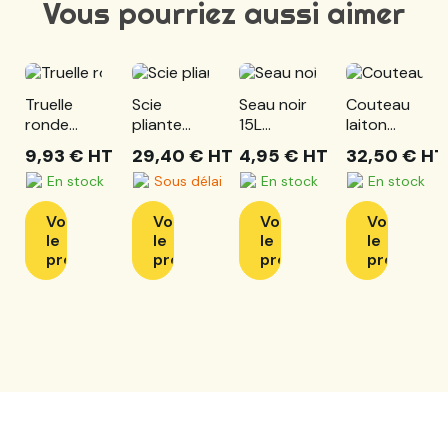
Vous pourriez aussi aimer
Truelle
Scie
Seau noir
Couteau
ronde
pliante
15L
laiton
manche
Felco 600
BOISSINOT
coursolle
9,93 €
HT
29,40 €
HT
4,95 €
HT
32,50 €
HT
bois 18cm
ELEVAGE
105mm 1
En stock
Sous délai
En stock
En stock
lame et 1
tire-
Voir
Voir
Voir
Voir
bouchon
le
le
le
le
produit
produit
produit
produit