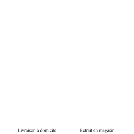
Pompe doseuse D25RE 5 IE VF PVDF (1-5%)
Avec son corps en PVDF, cette pompe doseuse possède une hau
Livraison à domicile
Retrait en magasin