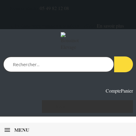
Nous contacter
05 49 82 12 08
RDV dans notre magasin à Mauléon - 79700
En savoir plus
Compte
Panier
Devis
0
MENU