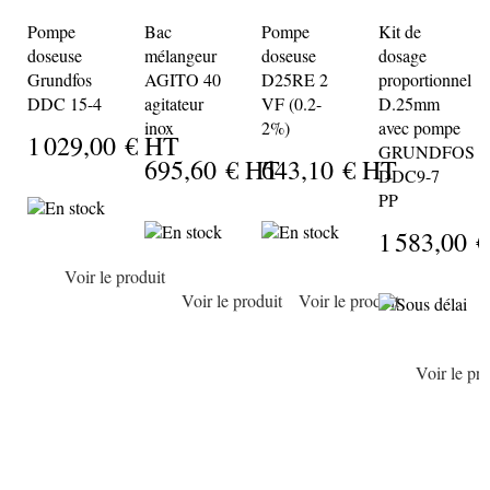
Pompe
Bac
Pompe
Kit de
doseuse
mélangeur
doseuse
dosage
Grundfos
AGITO 40
D25RE 2
proportionnel
DDC 15-4
agitateur
VF (0.2-
D.25mm
inox
2%)
avec pompe
1 029,00 €
HT
GRUNDFOS
695,60 €
HT
643,10 €
HT
DDC9-7
PP
En stock
En stock
En stock
1 583,00 €
Voir le produit
Voir le produit
Voir le produit
Sous délai
Voir le pro