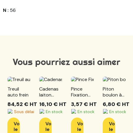
N :
56
Vous pourriez aussi aimer
Treuil
Cadenas
Pince
Piton
auto frein
laiton
Fixation
boulon à
70mm - 3
De 16mm
oeil inox
84,52 €
HT
16,10 €
HT
3,57 €
HT
6,80 €
HT
clefs
Ebc
316
Sous délai
En stock
En stock
En stock
170380
Voir
Voir
Voir
Voir
le
le
le
le